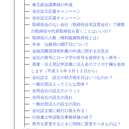
株主総会議事録の作成
会社設立応援キャンペーン
会社設立応援キャンペーン
取締役会のない会社（取締役会非設置会社）で複数
の取締役や代表取締役を置くことはいいの？
取締役の人数（権利義務取締役とは）
年末 法務局の開庁日について
金銭消費貸借契約書の作成に関する注意点
会社の商号にローマ字や符号を使用する～商号～
商業・法人登記申請書に法人名のフリガナ欄を追加
します（平成３０年３月１２日から）
会社設立 設立の効力発生日はいつなのか？
一般社団法人ってどんな団体？
合同会社の設立のメリット
合同会社の設立の流れ
一般社団法人の設立の流れ
会社設立後に銀行口座を作る！
行政書士申請取次事務研修の終了
商号を変更するときに同時に変更すべきものは？