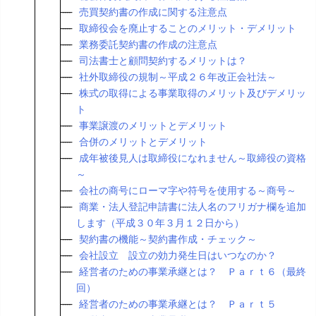
売買契約書の作成に関する注意点
取締役会を廃止することのメリット・デメリット
業務委託契約書の作成の注意点
司法書士と顧問契約するメリットは？
社外取締役の規制～平成２６年改正会社法～
株式の取得による事業取得のメリット及びデメリッ
ト
事業譲渡のメリットとデメリット
合併のメリットとデメリット
成年被後見人は取締役になれません～取締役の資格
～
会社の商号にローマ字や符号を使用する～商号～
商業・法人登記申請書に法人名のフリガナ欄を追加
します（平成３０年３月１２日から）
契約書の機能～契約書作成・チェック～
会社設立 設立の効力発生日はいつなのか？
経営者のための事業承継とは？ Ｐａｒｔ６（最終
回）
経営者のための事業承継とは？ Ｐａｒｔ５