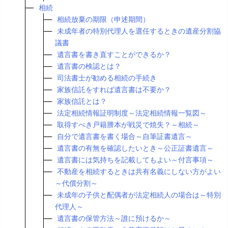
相続
相続放棄の期限（申述期間）
未成年者の特別代理人を選任するときの遺産分割協
議書
遺言書を書き直すことができるか？
遺言書の検認とは？
司法書士が勧める相続の手続き
家族信託をすれば遺言書は不要か？
家族信託とは？
法定相続情報証明制度～法定相続情報一覧図～
取得すべき戸籍謄本が戦災で焼失？～相続～
自分で遺言書を書く場合～自筆証書遺言～
遺言書の有無を確認したいとき～公正証書遺言～
遺言書には気持ちを記載してもよい～付言事項～
不動産を相続するときは共有名義にしない方がよい
～代償分割～
未成年の子供と配偶者が法定相続人の場合は～特別
代理人～
遺言書の保管方法～誰に預けるか～