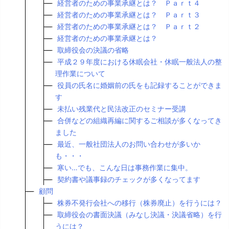
経営者のための事業承継とは？ Ｐａｒｔ４
経営者のための事業承継とは？ Ｐａｒｔ３
経営者のための事業承継とは？ Ｐａｒｔ２
経営者のための事業承継とは？
取締役会の決議の省略
平成２９年度における休眠会社・休眠一般法人の整
理作業について
役員の氏名に婚姻前の氏をも記録することができま
す
未払い残業代と民法改正のセミナー受講
合併などの組織再編に関するご相談が多くなってき
ました
最近、一般社団法人のお問い合わせが多いか
も・・・
寒い…でも、こんな日は事務作業に集中。
契約書や議事録のチェックが多くなってます
顧問
株券不発行会社への移行（株券廃止）を行うには？
取締役会の書面決議（みなし決議・決議省略）を行
うには？