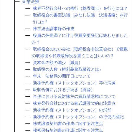
企業法務
株券不発行会社への移行（株券廃止）を行うには？
取締役会の書面決議（みなし決議・決議省略）を行
うには？
株主総会議事録の作成
役員の任期満了に伴う役員変更登記は終わりました
か？
取締役会のない会社（取締役会非設置会社）で複数
の取締役や代表取締役を置くことはいいの？
資本金の額の減少（減資）
取締役の人数（権利義務取締役とは）
年末 法務局の開庁日について
新株予約権（ストックオプション）等の消滅
吸収合併における手続き（総論）
合併における反対株主の買取請求権について
株券発行会社における株式譲渡契約の注意点
新株予約権（ストックオプション）の消却
新株予約権（ストックオプション）の行使の登記
株式譲渡契約書の作成に関する注意点
秘密保持契約書の作成に関する注意点